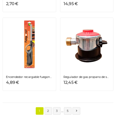
2,70 €
14,95 €
Encendedor recargable fuegonet, colores /...
Regulador de gas propano de salida libre con...
4,89 €
12,45 €
…

1
2
3
5