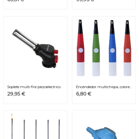
Soplete multi-fire piezoelectrico
Encendedor multichispa, colores surtidos 23,7 x...
29,95 €
6,80 €