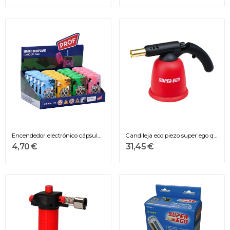
Encendedor electrónico cápsula camuflaje,...
Candileja eco piezo super ego quemador soplete...
4,70 €
31,45 €