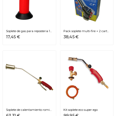
Soplete de gas para reposteria 13x10x4cm
Pack soplete multi-fire + 2 cartuchos 227 g ø22cm
17,45 €
38,45 €
Soplete de calentamiento romini super ego
Kit soplete eco super ego
63,31 €
99,95 €