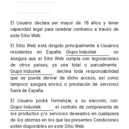
No realizar ninguna compra falsa o fraudulenta. Si razonablemente se pudiera considerar que se ha hecho una compra de esta índole, podría ser anulada y se informaría a las autoridades pertinentes.
Facilitar datos de contacto veraces y lícitos, por ejemplo, dirección de correo electrónico, dirección postal y/u otros datos (ver Aviso Legal y Condiciones Generales de Uso).
El Usuario declara ser mayor de 18 años y tener
capacidad legal para celebrar contratos a través de
este Sitio Web.
El Sitio Web está dirigido principalmente a Usuarios
residentes en España.
Grupo Industek
no
asegura que el Sitio Web cumpla con legislaciones
de otros países, ya sea total o parcialmente.
Grupo Industek
declina toda responsabilidad
que se pueda derivar de dicho acceso, así como
tampoco asegura envíos o prestación de servicios
fuera de España.
El Usuario podrá formalizar, a su elección, con
Grupo Industek
el contrato de compraventa de
los productos y/o servicios deseados en cualquiera
de los idiomas en los que las presentes Condiciones
estén disponibles en este Sitio Web.