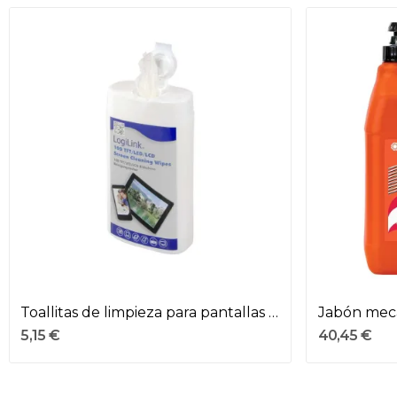
Toallitas de limpieza para pantallas tft, lcd i...
5,15 €
40,45 €