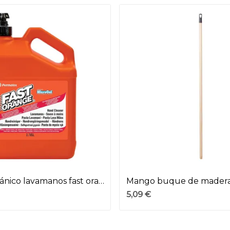
Jabón mecánico lavamanos fast orange 3,785 l
5,09 €