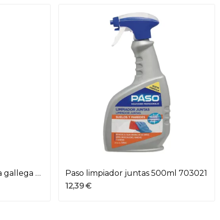
Mango buque de madera gallega con rosca y...
Paso limpiador juntas 500ml 703021
12,39 €