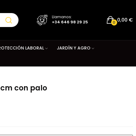
Llamanos:
0,00 €
+34 646 98 29 25
0
ROTECCIÓN LABORAL
JARDÍN Y AGRO
24cm con palo